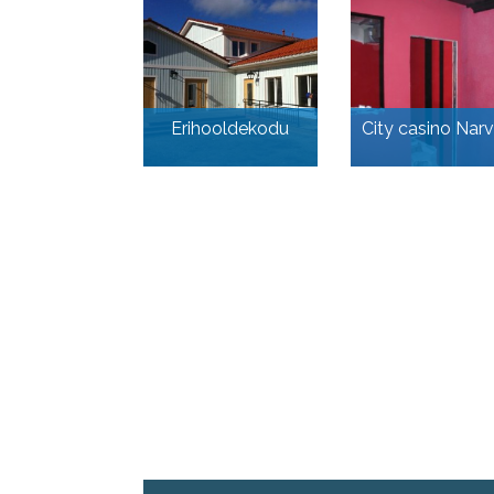
Erihooldekodu
City casino Nar