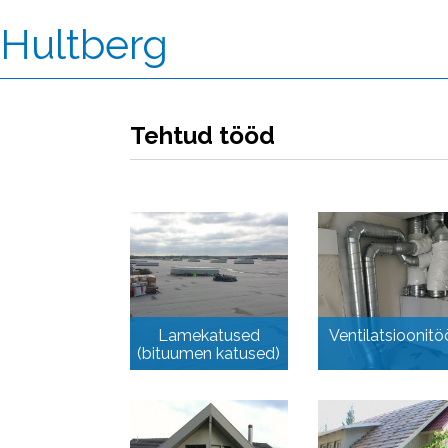
Hultberg
Tehtud tööd
Lamekatused
Ventilatsioonit
(bituumen katused)