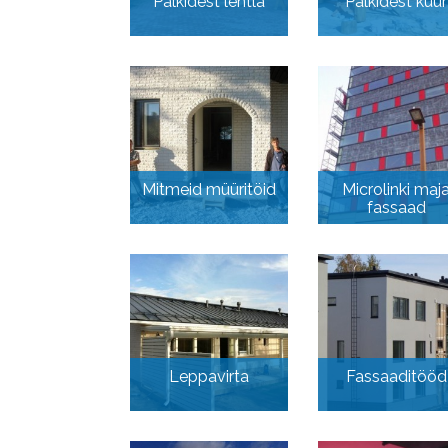
Palkidest lehtla
Palkidest kuur
Mitmeid müüritöid
Microlinki maj
fassaad
Leppavirta
Fassaaditööd