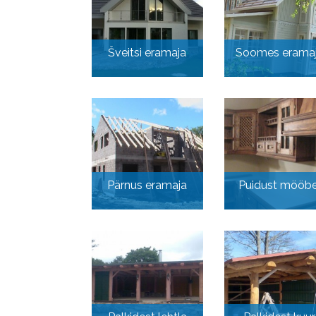
Šveitsi eramaja
Soomes erama
Pärnus eramaja
Puidust mööbe