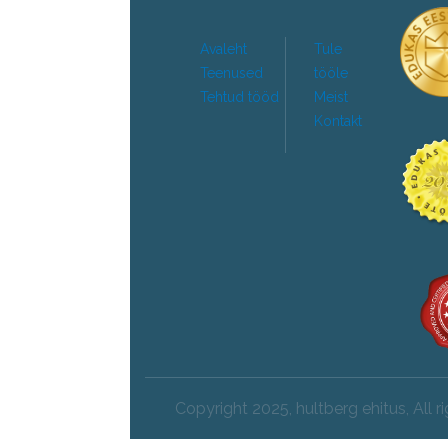
Avaleht
Tule
Teenused
tööle
Tehtud tööd
Meist
Kontakt
Copyright 2025, hultberg ehitus, All r